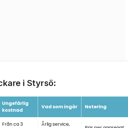
ckare i Styrsö:
Ungefärlig
Vad som ingår
Notering
kostnad
Från ca 3
Årlig service,
Pris per aggregat,