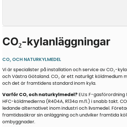
CO₂-kylanläggningar
CO₂ OCH NATURKYLMEDEL
Vi är specialister på installation och service av CO₂-ky
och Västra Götaland. CO₂ är ett naturligt köldmedium 
och det är framtidens standard inom kyla.
Varför CO₂ och naturkylmedel?
EU:s F-gasförordning 
HFC-köldmedierna (R404A, R134a m.fl.) i snabb takt. CO₂
ledande alternativet inom industri och livsmedel. Föret
framtidssäkrar sin anläggning och undviker framtida k
ombyggnader.