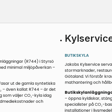
Kylservice
BUTIKSKYLA
lanläggningar (R744) i
Styrsö
Jakobs Kylservice servar
med minimal miljöpåverkan –
stormarknader, restaur
Götaland. Vi förstår kra
mathantering och hållb
fasar ut de gamla syntetiska
 – även kallat R744 – är det
Butikskylanläggninga
ag som väljer CO₂-kyla idag
– öppna kyldiskar, stän
öldmediekostnader och
specialister på CO₂-bas
installationer i livsmede