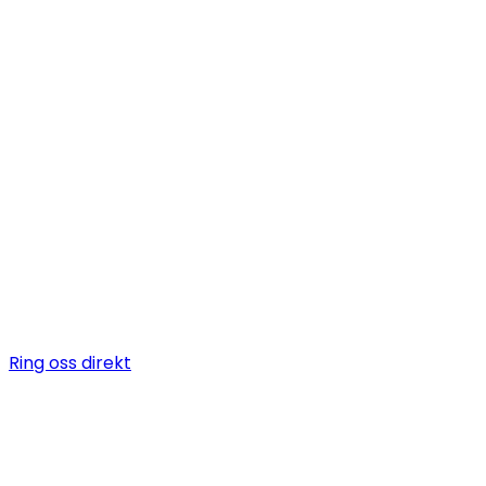
Behöver du anl
kyltekniker?
Certifierade kyltekniker för kylanläggningar, CO₂-syst
kylservice i
Styrsö
. Vi installerar, servar och underhåller
kylanläggningar för butik, industri och fastighet.
Ring oss direkt