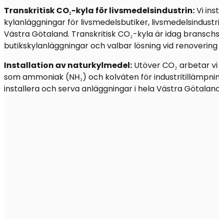
Transkritisk CO₂-kyla för livsmedelsindustrin:
Vi ins
kylanläggningar för livsmedelsbutiker, livsmedelsindustr
Västra Götaland. Transkritisk CO₂-kyla är idag bransch
butikskylanläggningar och valbar lösning vid renovering 
Installation av naturkylmedel:
Utöver CO₂ arbetar v
som ammoniak (NH₃) och kolväten för industritillämpning
installera och serva anläggningar i hela Västra Götaland