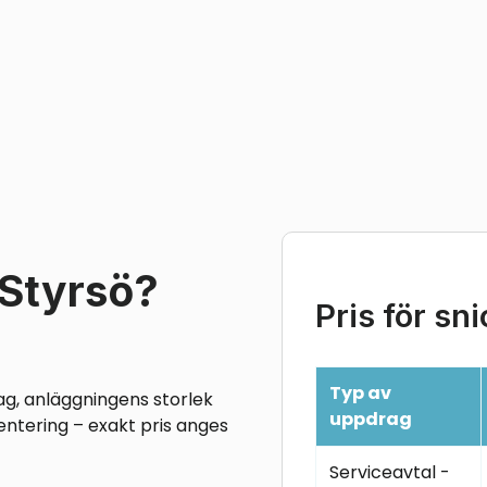
 Styrsö?
Pris för sni
Typ av
ag, anläggningens storlek
uppdrag
entering – exakt pris anges
Serviceavtal -