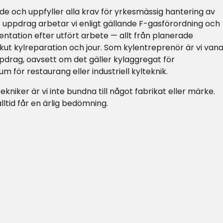
ade och uppfyller alla krav för yrkesmässig hantering av
 uppdrag arbetar vi enligt gällande F-gasförordning och
ntation efter utfört arbete — allt från planerade
 akut kylreparation och jour. Som kylentreprenör är vi van
pdrag, oavsett om det gäller kylaggregat för
um för restaurang eller industriell kylteknik.
niker är vi inte bundna till något fabrikat eller märke.
lltid får en ärlig bedömning.