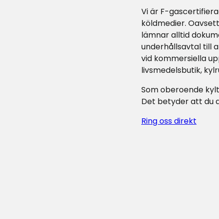
Vi är F-gascertifier
köldmedier. Oavsett
lämnar alltid dokume
underhållsavtal till
vid kommersiella up
livsmedelsbutik, kylr
Som oberoende kyltek
Det betyder att du a
Ring oss direkt