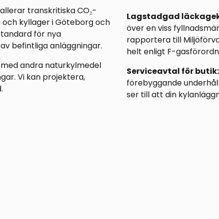
tallerar transkritiska CO₂-
Lagstadgad läckageko
i och kyllager i Göteborg och
över en viss fyllnadsmä
standard för nya
rapportera till Miljöför
av befintliga anläggningar.
helt enligt F-gasförordn
i med andra naturkylmedel
Serviceavtal för butik:
ar. Vi kan projektera,
förebyggande underhåll,
.
ser till att din kylanlä