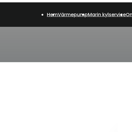
Hem
Värmepump
Marin kylservice
Om