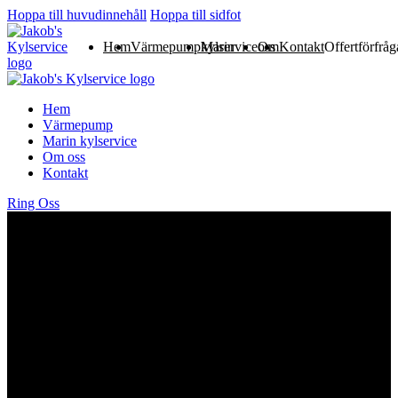
Hoppa till huvudinnehåll
Hoppa till sidfot
Hem
Värmepump
Marin kylservice
Om oss
Kontakt
Offertförfrå
Hem
Värmepump
Marin kylservice
Om oss
Kontakt
Ring Oss