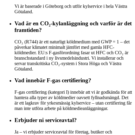
Vi är baserade i Göteborg och utför kylservice i hela Västra
Götaland.
Vad är en CO₂-kylanläggning och varför är det
framtiden?
CO₂ (R744) är ett naturligt köldmedium med GWP = 1 – det
påverkar klimatet minimalt jämfört med gamla HFC-
köldmedier. EU:s F-gasförordning fasar ut HFC och CO₂ är
branschstandard i ny livsmedelsindustri. Vi installerar och
servar transkritiska CO₂-system i Stora Höga och Västra
Götaland.
Vad innebär F-gas certifiering?
F-gas certifiering (kategori I) innebär att vi är godkända för att
hantera alla typer av köldmedier oavsett fyllnadsmängd. Det
är ett lagkrav för yrkesmässig kylservice – utan certifiering får
man inte utföra arbete på köldmedieanläggningar.
Erbjuder ni serviceavtal?
Ja – vi erbjuder serviceavtal för företag, butiker och