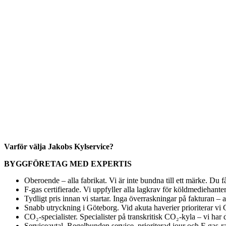
Varför välja Jakobs Kylservice?
BYGGFÖRETAG MED EXPERTIS
Oberoende – alla fabrikat. Vi är inte bundna till ett märke. Du 
F-gas certifierade. Vi uppfyller alla lagkrav för köldmediehanter
Tydligt pris innan vi startar. Inga överraskningar på fakturan – a
Snabb utryckning i Göteborg. Vid akuta haverier prioriterar vi G
CO₂-specialister. Specialister på transkritisk CO₂-kyla – vi ha
Serviceavtal. Regelbunden service, prioriterad jour och F-gas-rap