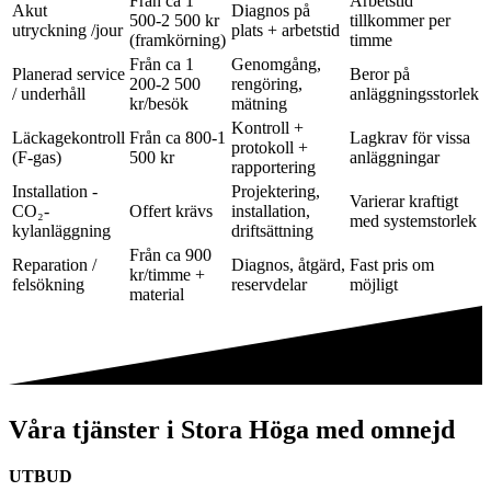
Från ca 1
Arbetstid
Akut
Diagnos på
500-2 500 kr
tillkommer per
utryckning /jour
plats + arbetstid
(framkörning)
timme
Från ca 1
Genomgång,
Planerad service
Beror på
200-2 500
rengöring,
/ underhåll
anläggningsstorlek
kr/besök
mätning
Kontroll +
Läckagekontroll
Från ca 800-1
Lagkrav för vissa
protokoll +
(F-gas)
500 kr
anläggningar
rapportering
Installation -
Projektering,
Varierar kraftigt
CO₂-
Offert krävs
installation,
med systemstorlek
kylanläggning
driftsättning
Från ca 900
Reparation /
Diagnos, åtgärd,
Fast pris om
kr/timme +
felsökning
reservdelar
möjligt
material
Våra tjänster i Stora Höga med omnejd
UTBUD