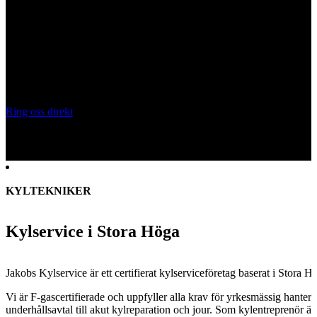
KYLSERVICE STORA HÖGA
Behöver du anlita en kyltekniker?
Certifierade kyltekniker för kylanläggningar, CO₂-system och
kylservice i
Stora Höga
. Vi installerar, servar och underhåller
kylanläggningar för butik, industri och fastighet.
Ring oss direkt
Skicka snabboffert
KYLTEKNIKER
Kylservice i Stora Höga
Jakobs Kylservice är ett certifierat kylserviceföretag baserat i
Stora H
Vi är F-gascertifierade och uppfyller alla krav för yrkesmässig hanter
underhållsavtal till akut kylreparation och jour. Som kylentreprenör är