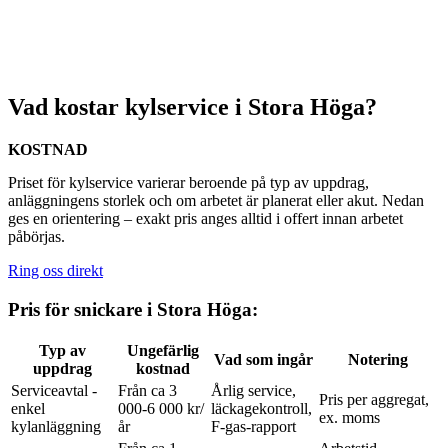
Vad kostar kylservice i Stora Höga?
KOSTNAD
Priset för kylservice varierar beroende på typ av uppdrag,
anläggningens storlek och om arbetet är planerat eller akut. Nedan
ges en orientering – exakt pris anges alltid i offert innan arbetet
påbörjas.
Ring oss direkt
Pris för snickare i Stora Höga:
Typ av
Ungefärlig
Vad som ingår
Notering
uppdrag
kostnad
Serviceavtal -
Från ca 3
Årlig service,
Pris per aggregat,
enkel
000-6 000 kr/
läckagekontroll,
ex. moms
kylanläggning
år
F-gas-rapport