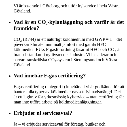
Vi är baserade i Göteborg och utför kylservice i hela Västra
Götaland.
Vad är en CO₂-kylanläggning och varför är det
framtiden?
CO₂ (R744) är ett naturligt köldmedium med GWP = 1 – det
påverkar klimatet minimalt jämfört med gamla HFC-
köldmedier. EU:s F-gasförordning fasar ut HFC och CO₂ är
branschstandard i ny livsmedelsindustri. Vi installerar och
servar transkritiska CO₂-system i Stenungsund och Västra
Götaland.
Vad innebär F-gas certifiering?
F-gas certifiering (kategori I) innebär att vi är godkända för att
hantera alla typer av köldmedier oavsett fyllnadsmängd. Det
är ett lagkrav för yrkesmässig kylservice – utan certifiering får
man inte utföra arbete på köldmedieanläggningar.
Erbjuder ni serviceavtal?
Ja – vi erbjuder serviceavtal för företag, butiker och