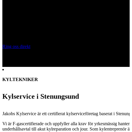
KYLSERVICE STENUNGSUND
Behöver du anlita en kyltekniker?
Certifierade kyltekniker för kylanläggningar, CO₂-system och
kylservice i
Stenungsund
. Vi installerar, servar och underhåller
kylanläggningar för butik, industri och fastighet.
Ring oss direkt
Skicka snabboffert
KYLTEKNIKER
Kylservice i Stenungsund
Jakobs Kylservice är ett certifierat kylserviceföretag baserat i
Stenung
Vi är F-gascertifierade och uppfyller alla krav för yrkesmässig hanter
underhållsavtal till akut kylreparation och jour. Som kylentreprenör är