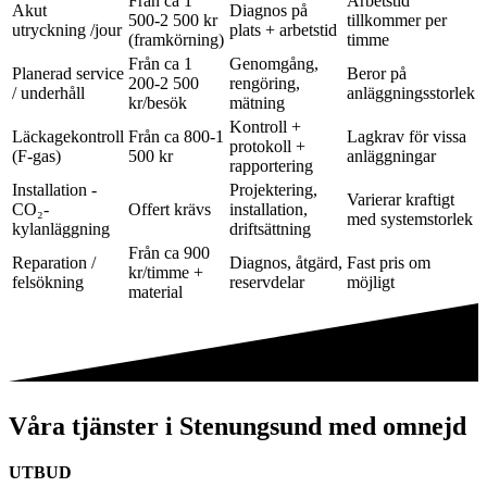
Från ca 1
Arbetstid
Akut
Diagnos på
500-2 500 kr
tillkommer per
utryckning /jour
plats + arbetstid
(framkörning)
timme
Från ca 1
Genomgång,
Planerad service
Beror på
200-2 500
rengöring,
/ underhåll
anläggningsstorlek
kr/besök
mätning
Kontroll +
Läckagekontroll
Från ca 800-1
Lagkrav för vissa
protokoll +
(F-gas)
500 kr
anläggningar
rapportering
Installation -
Projektering,
Varierar kraftigt
CO₂-
Offert krävs
installation,
med systemstorlek
kylanläggning
driftsättning
Från ca 900
Reparation /
Diagnos, åtgärd,
Fast pris om
kr/timme +
felsökning
reservdelar
möjligt
material
Våra tjänster i Stenungsund med omnejd
UTBUD