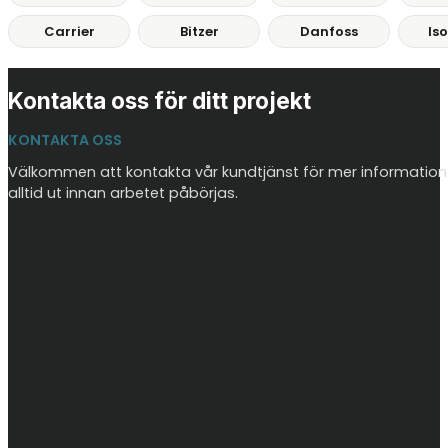
Carrier
Bitzer
Danfoss
Is
Kontakta oss för ditt projekt
KONTAKTA OSS
Välkommen att kontakta vår kundtjänst för mer information o
alltid ut innan arbetet påbörjas.