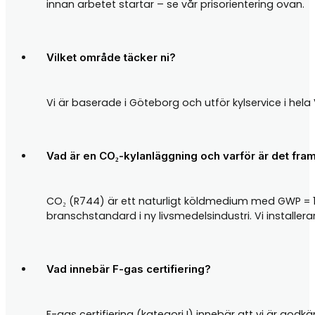
innan arbetet startar – se vår prisorientering ovan.
Vilket område täcker ni?
Vi är baserade i Göteborg och utför kylservice i hel
Vad är en CO₂-kylanläggning och varför är det fra
CO₂ (R744) är ett naturligt köldmedium med GWP = 1
branschstandard i ny livsmedelsindustri. Vi installer
Vad innebär F-gas certifiering?
F-gas certifiering (kategori I) innebär att vi är god