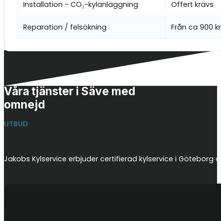
Installation - CO₂-kylanläggning
Offert krävs
Reparation / felsökning
Från ca 900 k
Våra tjänster i Säve med
omnejd
UTBUD
Jakobs Kylservice erbjuder certifierad kylservice i Götebor