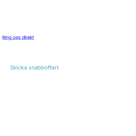
Certifierade kyltekniker för kylanläggningar, CO₂-system och 
i
Säve
. Vi installerar, servar och underhåller kylanläggningar fö
industri och fastighet.
Ring oss direkt
Skicka snabboffert