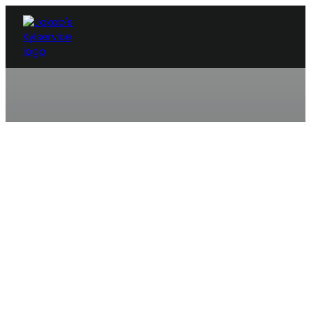
KYLSERVICE SÄVE
Behöver du anlita en kyltekn