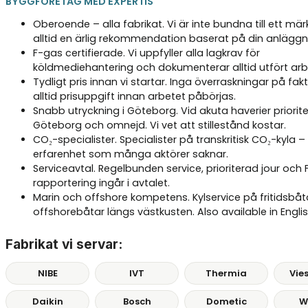
BYGGFÖRETAG MED EXPERTIS
Oberoende – alla fabrikat. Vi är inte bundna till ett mär
alltid en ärlig rekommendation baserat på din anläggn
F-gas certifierade. Vi uppfyller alla lagkrav för
köldmediehantering och dokumenterar alltid utfört arb
Tydligt pris innan vi startar. Inga överraskningar på fak
alltid prisuppgift innan arbetet påbörjas.
Snabb utryckning i Göteborg. Vid akuta haverier priorite
Göteborg och omnejd. Vi vet att stillestånd kostar.
CO₂-specialister. Specialister på transkritisk CO₂-kyla –
erfarenhet som många aktörer saknar.
Serviceavtal. Regelbunden service, prioriterad jour och
rapportering ingår i avtalet.
Marin och offshore kompetens. Kylservice på fritidsbåt
offshorebåtar längs västkusten. Also available in Englis
Fabrikat vi servar:
NIBE
IVT
Thermia
Vie
Daikin
Bosch
Dometic
W