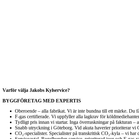
Varför välja Jakobs Kylservice?
BYGGFÖRETAG MED EXPERTIS
Oberoende – alla fabrikat. Vi är inte bundna till ett märke. Du 
F-gas certifierade. Vi uppfyller alla lagkrav för köldmediehanter
Tydligt pris innan vi startar. Inga överraskningar på fakturan – a
Snabb utryckning i Göteborg. Vid akuta haverier prioriterar vi G
CO₂-specialister. Specialister på transkritisk CO₂-kyla – vi ha
Serviceavtal. Regelbunden service, prioriterad jour och F-gas-rap