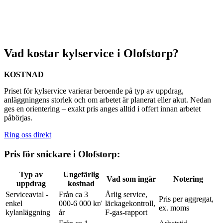
Vad kostar kylservice i Olofstorp?
KOSTNAD
Priset för kylservice varierar beroende på typ av uppdrag,
anläggningens storlek och om arbetet är planerat eller akut. Nedan
ges en orientering – exakt pris anges alltid i offert innan arbetet
påbörjas.
Ring oss direkt
Pris för snickare i Olofstorp:
Typ av
Ungefärlig
Vad som ingår
Notering
uppdrag
kostnad
Serviceavtal -
Från ca 3
Årlig service,
Pris per aggregat,
enkel
000-6 000 kr/
läckagekontroll,
ex. moms
kylanläggning
år
F-gas-rapport