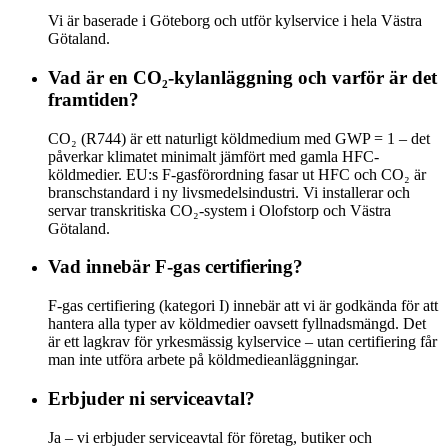
Vi är baserade i Göteborg och utför kylservice i hela Västra
Götaland.
Vad är en CO₂-kylanläggning och varför är det
framtiden?
CO₂ (R744) är ett naturligt köldmedium med GWP = 1 – det
påverkar klimatet minimalt jämfört med gamla HFC-
köldmedier. EU:s F-gasförordning fasar ut HFC och CO₂ är
branschstandard i ny livsmedelsindustri. Vi installerar och
servar transkritiska CO₂-system i Olofstorp och Västra
Götaland.
Vad innebär F-gas certifiering?
F-gas certifiering (kategori I) innebär att vi är godkända för att
hantera alla typer av köldmedier oavsett fyllnadsmängd. Det
är ett lagkrav för yrkesmässig kylservice – utan certifiering får
man inte utföra arbete på köldmedieanläggningar.
Erbjuder ni serviceavtal?
Ja – vi erbjuder serviceavtal för företag, butiker och