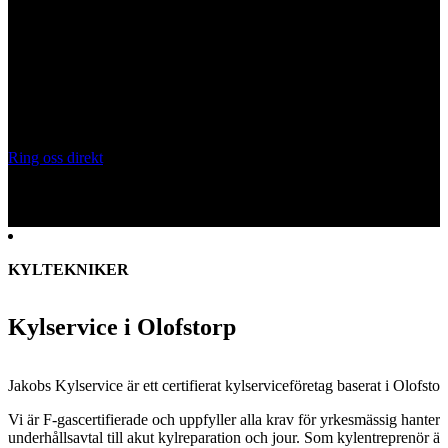
KYLSERVICE OLOFSTORP
Behöver du anlita en kyltekniker?
Certifierade kyltekniker för kylanläggningar, CO₂-system och
kylservice i
Olofstorp
. Vi installerar, servar och underhåller
kylanläggningar för butik, industri och fastighet.
Ring oss direkt
Skicka snabboffert
KYLTEKNIKER
Kylservice i Olofstorp
Jakobs Kylservice är ett certifierat kylserviceföretag baserat i
Olofstor
Vi är F-gascertifierade och uppfyller alla krav för yrkesmässig hanter
underhållsavtal till akut kylreparation och jour. Som kylentreprenör är