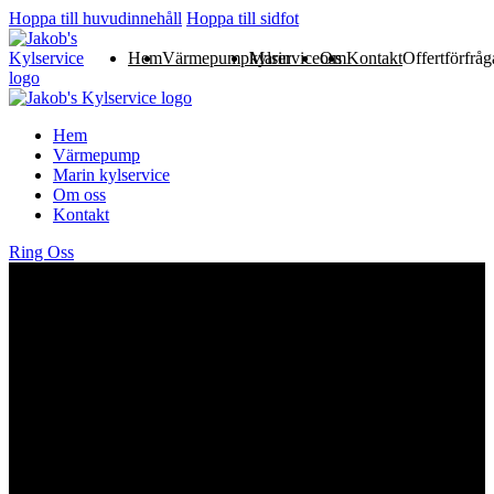
Hoppa till huvudinnehåll
Hoppa till sidfot
Hem
Värmepump
Marin kylservice
Om oss
Kontakt
Offertförfrå
Hem
Värmepump
Marin kylservice
Om oss
Kontakt
Ring Oss