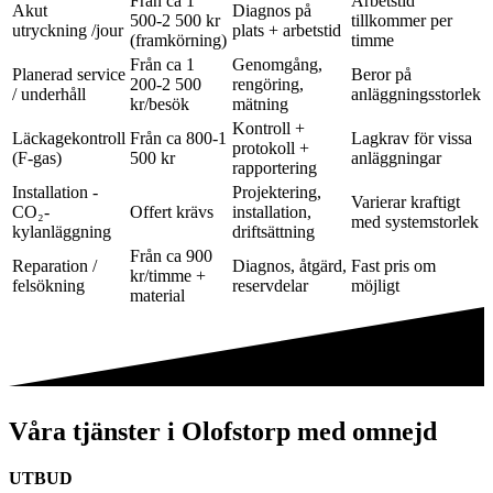
Från ca 1
Arbetstid
Akut
Diagnos på
500-2 500 kr
tillkommer per
utryckning /jour
plats + arbetstid
(framkörning)
timme
Från ca 1
Genomgång,
Planerad service
Beror på
200-2 500
rengöring,
/ underhåll
anläggningsstorlek
kr/besök
mätning
Kontroll +
Läckagekontroll
Från ca 800-1
Lagkrav för vissa
protokoll +
(F-gas)
500 kr
anläggningar
rapportering
Installation -
Projektering,
Varierar kraftigt
CO₂-
Offert krävs
installation,
med systemstorlek
kylanläggning
driftsättning
Från ca 900
Reparation /
Diagnos, åtgärd,
Fast pris om
kr/timme +
felsökning
reservdelar
möjligt
material
Våra tjänster i Olofstorp med omnejd
UTBUD