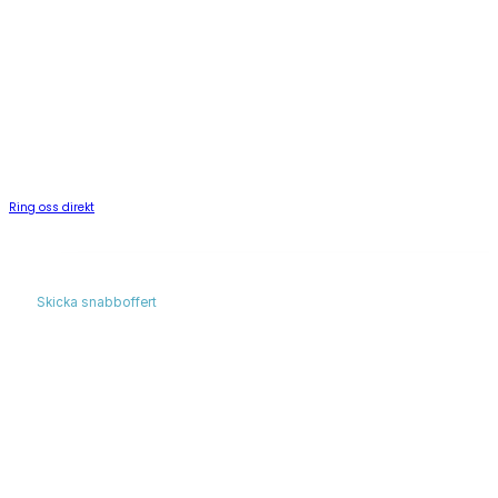
Behöver du anlita en kyltekn
Certifierade kyltekniker för kylanläggningar, CO₂-system och 
i
Kode
. Vi installerar, servar och underhåller kylanläggningar f
industri och fastighet.
Ring oss direkt
Skicka snabboffert