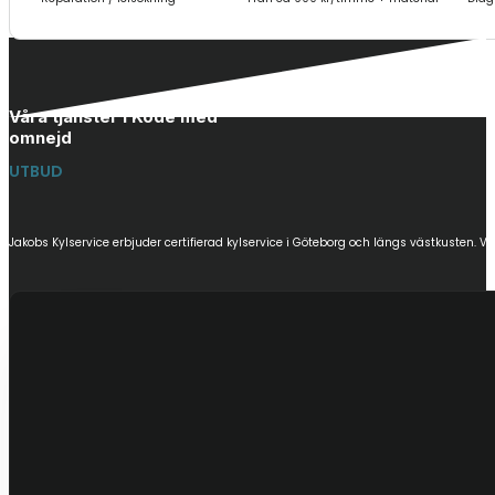
Våra tjänster i Kode med
omnejd
UTBUD
Jakobs Kylservice erbjuder certifierad kylservice i Göteborg och längs västkusten