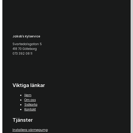
Jakob's Kylservice
Svartedalsgatan 5
418 70 Göteborg
073 392 08 11
Viktiga länkar
Hem
Om oss
Sidkarta
Kontakt
Tjänster
Installera värmepump