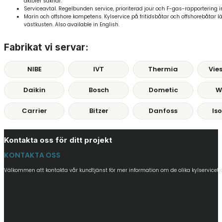
aktörer saknar.
Serviceavtal. Regelbunden service, prioriterad jour och F-gas-rapportering in
Marin och offshore kompetens. Kylservice på fritidsbåtar och offshorebåtar l
västkusten. Also available in English.
Fabrikat vi servar:
NIBE
IVT
Thermia
Vie
Daikin
Bosch
Dometic
W
Carrier
Bitzer
Danfoss
Is
Kontakta oss för ditt projekt
KONTAKTA OSS
Välkommen att kontakta vår kundtjänst för mer information om de olika kylservicetjä