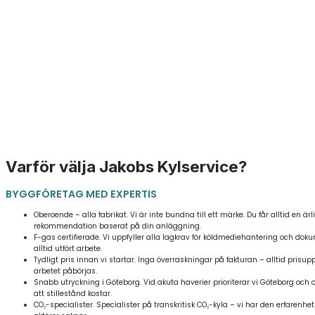
Varför välja Jakobs Kylservice?
BYGGFÖRETAG MED EXPERTIS
Oberoende – alla fabrikat. Vi är inte bundna till ett märke. Du får alltid en ärl
rekommendation baserat på din anläggning.
F-gas certifierade. Vi uppfyller alla lagkrav för köldmediehantering och dok
alltid utfört arbete.
Tydligt pris innan vi startar. Inga överraskningar på fakturan – alltid prisup
arbetet påbörjas.
Snabb utryckning i Göteborg. Vid akuta haverier prioriterar vi Göteborg och 
att stillestånd kostar.
CO₂-specialister. Specialister på transkritisk CO₂-kyla – vi har den erfaren