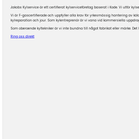
Jakobs Kylservice är ett certifierat kylserviceföretag baserat i
Kode
. Vi utför ky
Vi är F-gascertifierade och uppfyller alla krav för yrkesmässig hantering av kö
kylreparation och jour. Som kylentreprenör är vi vana vid kommersiella uppdrag, 
Som oberoende kyltekniker är vi inte bundna till något fabrikat eller märke. Det 
Ring oss direkt