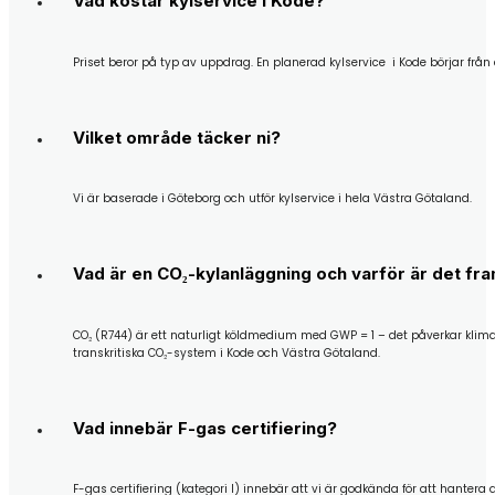
Vad kostar kylservice i Kode?
Priset beror på typ av uppdrag. En planerad kylservice i Kode börjar från c
Vilket område täcker ni?
Vi är baserade i Göteborg och utför kylservice i hela Västra Götaland.
Vad är en CO₂-kylanläggning och varför är det fr
CO₂ (R744) är ett naturligt köldmedium med GWP = 1 – det påverkar klima
transkritiska CO₂-system i Kode och Västra Götaland.
Vad innebär F-gas certifiering?
F-gas certifiering (kategori I) innebär att vi är godkända för att hanter