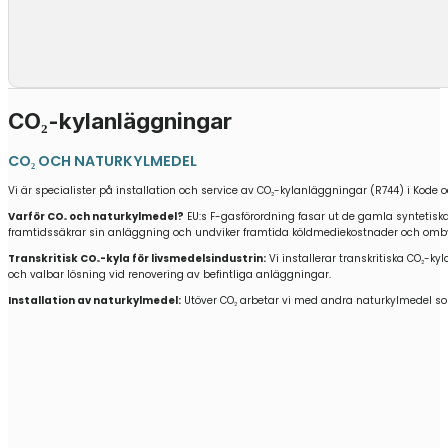
CO₂-kylanläggningar
CO₂ OCH NATURKYLMEDEL
Vi är specialister på installation och service av CO₂-kylanläggningar (R744) i
Kode
o
Varför CO₂ och naturkylmedel?
EU:s F-gasförordning fasar ut de gamla syntetiska 
framtidssäkrar sin anläggning och undviker framtida köldmediekostnader och om
Transkritisk CO₂-kyla för livsmedelsindustrin:
Vi installerar transkritiska CO₂-k
och valbar lösning vid renovering av befintliga anläggningar.
Installation av naturkylmedel:
Utöver CO₂ arbetar vi med andra naturkylmedel som