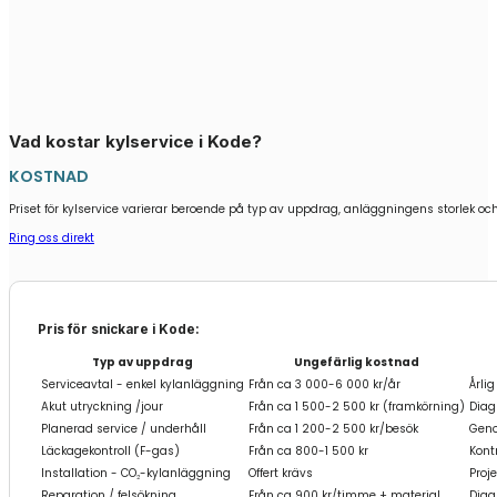
Vad kostar kylservice i Kode?
KOSTNAD
Priset för kylservice varierar beroende på typ av uppdrag, anläggningens storlek och 
Ring oss direkt
Pris för snickare i Kode:
Typ av uppdrag
Ungefärlig kostnad
Serviceavtal - enkel kylanläggning
Från ca 3 000-6 000 kr/år
Årli
Akut utryckning /jour
Från ca 1 500-2 500 kr (framkörning)
Diag
Planerad service / underhåll
Från ca 1 200-2 500 kr/besök
Geno
Läckagekontroll (F-gas)
Från ca 800-1 500 kr
Kontr
Installation - CO₂-kylanläggning
Offert krävs
Proje
Reparation / felsökning
Från ca 900 kr/timme + material
Diag