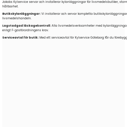
Jakobs Kylservice servar och installerar kylanläggningar för livsmedelsbutiker, sto
hållbarhet.
Butikskylanläggningar:
Vi installerar och servar kompletta butikskylanläggningar 
livsmedelshandeln.
Lagstadgad läckagekontroll:
Alla livsmedelsverksamheter med kylanläggningar öv
enligt F-gasförordningens krav.
Serviceavtal för butik:
Med ett serviceavtal för Kylservice Göteborg får du förebyg