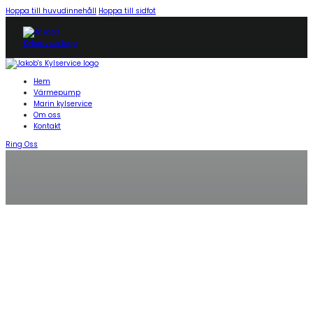
Hoppa till huvudinnehåll
Hoppa till sidfot
Hem
Värmepump
Marin kylservice
Om oss
Kontakt
Ring Oss
KYLSERVICE KODE