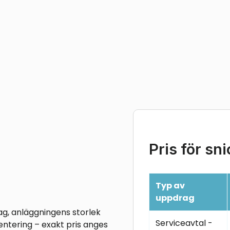
Pris för sn
Typ av
uppdrag
ag, anläggningens storlek
Serviceavtal -
entering – exakt pris anges