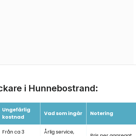
ickare i Hunnebostrand:
Ungefärlig
Vad som ingår
Notering
kostnad
Från ca 3
Årlig service,
Pris per aggregat,