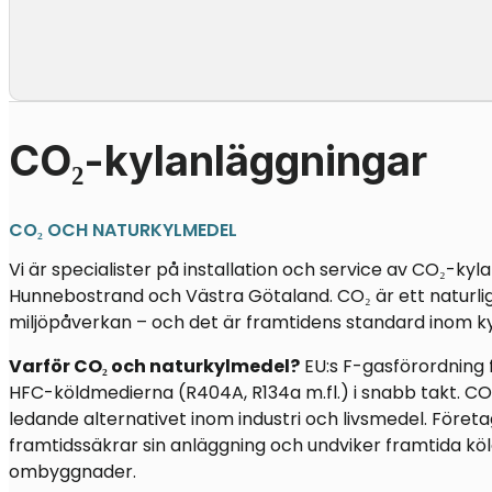
CO₂-kylanläggningar
CO₂ OCH NATURKYLMEDEL
Vi är specialister på installation och service av CO₂-kyl
Hunnebostrand
och Västra Götaland. CO₂ är ett natur
miljöpåverkan – och det är framtidens standard inom ky
Varför CO₂ och naturkylmedel?
EU:s F-gasförordning 
HFC-köldmedierna (R404A, R134a m.fl.) i snabb takt. CO₂
ledande alternativet inom industri och livsmedel. Föret
framtidssäkrar sin anläggning och undviker framtida k
ombyggnader.