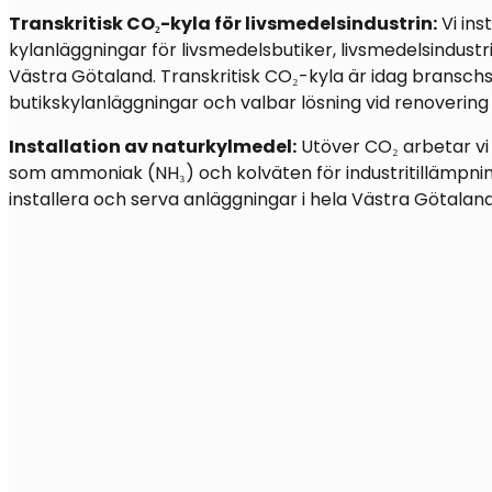
Transkritisk CO₂-kyla för livsmedelsindustrin:
Vi ins
kylanläggningar för livsmedelsbutiker, livsmedelsindustr
Västra Götaland. Transkritisk CO₂-kyla är idag bransch
butikskylanläggningar och valbar lösning vid renovering 
Installation av naturkylmedel:
Utöver CO₂ arbetar v
som ammoniak (NH₃) och kolväten för industritillämpning
installera och serva anläggningar i hela Västra Götaland