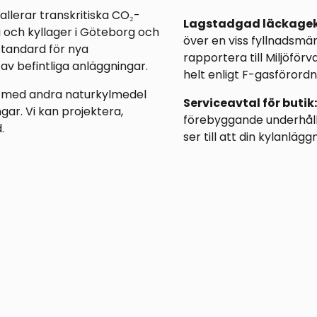
tallerar transkritiska CO₂-
Lagstadgad läckageko
i och kyllager i Göteborg och
över en viss fyllnadsmä
standard för nya
rapportera till Miljöför
av befintliga anläggningar.
helt enligt F-gasförordn
i med andra naturkylmedel
Serviceavtal för butik:
ar. Vi kan projektera,
förebyggande underhåll,
.
ser till att din kylanlä