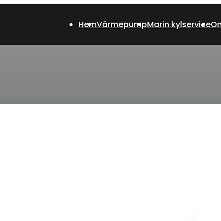
Hem
Värmepump
Marin kylservice
Om