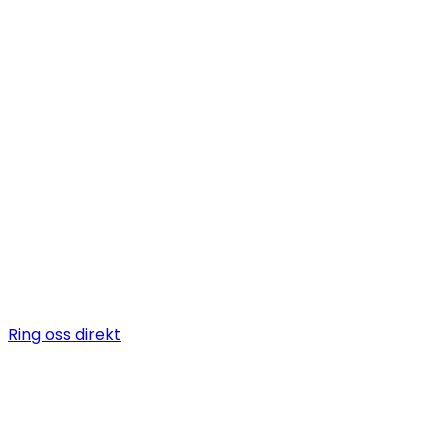
Behöver du anl
kyltekniker?
Certifierade kyltekniker för kylanläggningar, CO₂-syst
kylservice i
Hunnebostrand
. Vi installerar, servar och un
kylanläggningar för butik, industri och fastighet.
Ring oss direkt