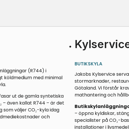
Kylservice
BUTIKSKYLA
anläggningar (R744) i
Jakobs Kylservice servar
ligt köldmedium med minimal
stormarknader, restaur
la.
Götaland. Vi förstår kra
mathantering och hållb
fasar ut de gamla syntetiska
 – även kallat R744 – är det
Butikskylanläggninga
ag som väljer CO₂-kyla idag
– öppna kyldiskar, stän
öldmediekostnader och
specialister på CO₂-bas
installationer i livsmede