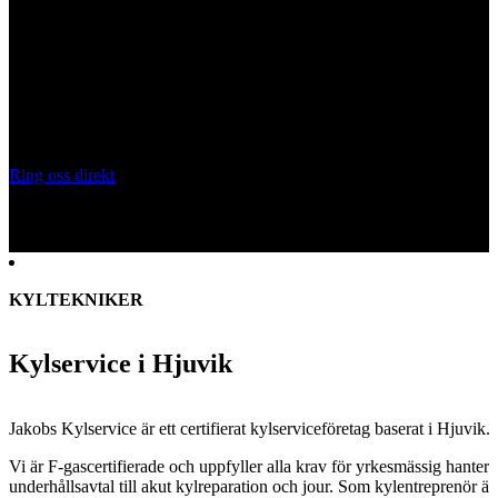
KYLSERVICE HJUVIK
Behöver du anlita en kyltekniker?
Certifierade kyltekniker för kylanläggningar, CO₂-system och
kylservice i
Hjuvik
. Vi installerar, servar och underhåller
kylanläggningar för butik, industri och fastighet.
Ring oss direkt
Skicka snabboffert
KYLTEKNIKER
Kylservice i Hjuvik
Jakobs Kylservice är ett certifierat kylserviceföretag baserat i
Hjuvik
.
Vi är F-gascertifierade och uppfyller alla krav för yrkesmässig hanter
underhållsavtal till akut kylreparation och jour. Som kylentreprenör är