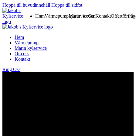
Hoppa till huvudinnehåll
Hoppa till sidfot
Hem
Värmepump
Marin kylservice
Om oss
Kontakt
Offertförfrå
Hem
Värmepump
Marin kylservice
Om oss
Kontakt
Ring Oss