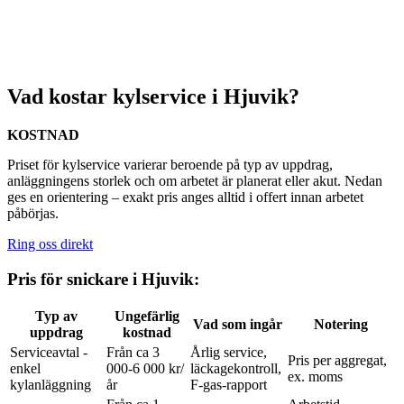
Vad kostar kylservice i Hjuvik?
KOSTNAD
Priset för kylservice varierar beroende på typ av uppdrag,
anläggningens storlek och om arbetet är planerat eller akut. Nedan
ges en orientering – exakt pris anges alltid i offert innan arbetet
påbörjas.
Ring oss direkt
Pris för snickare i Hjuvik:
Typ av
Ungefärlig
Vad som ingår
Notering
uppdrag
kostnad
Serviceavtal -
Från ca 3
Årlig service,
Pris per aggregat,
enkel
000-6 000 kr/
läckagekontroll,
ex. moms
kylanläggning
år
F-gas-rapport