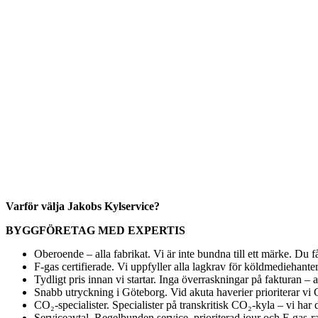
Varför välja Jakobs Kylservice?
BYGGFÖRETAG MED EXPERTIS
Oberoende – alla fabrikat. Vi är inte bundna till ett märke. Du 
F-gas certifierade. Vi uppfyller alla lagkrav för köldmediehanter
Tydligt pris innan vi startar. Inga överraskningar på fakturan – a
Snabb utryckning i Göteborg. Vid akuta haverier prioriterar vi G
CO₂-specialister. Specialister på transkritisk CO₂-kyla – vi ha
Serviceavtal. Regelbunden service, prioriterad jour och F-gas-rap