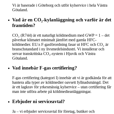
Vi är baserade i Göteborg och utför kylservice i hela Västra
Götaland.
Vad är en CO₂-kylanläggning och varför är det
framtiden?
CO₂ (R744) är ett naturligt köldmedium med GWP = 1 – det
påverkar klimatet minimalt jämfört med gamla HFC-
köldmedier. EU:s F-gasförordning fasar ut HFC och CO₂ är
branschstandard i ny livsmedelsindustri. Vi installerar och
servar transkritiska CO₂-system i Hjuvik och Västra
Götaland.
Vad innebär F-gas certifiering?
F-gas certifiering (kategori I) innebär att vi är godkända för att
hantera alla typer av köldmedier oavsett fyllnadsmängd. Det
är ett lagkrav för yrkesmässig kylservice – utan certifiering får
man inte utföra arbete på köldmedieanläggningar.
Erbjuder ni serviceavtal?
Ja – vi erbjuder serviceavtal för företag, butiker och