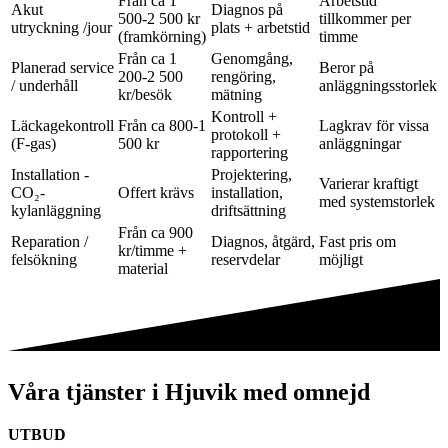
Från ca 1
Arbetstid
Akut
Diagnos på
500-2 500 kr
tillkommer per
utryckning /jour
plats + arbetstid
(framkörning)
timme
Från ca 1
Genomgång,
Planerad service
Beror på
200-2 500
rengöring,
/ underhåll
anläggningsstorlek
kr/besök
mätning
Kontroll +
Läckagekontroll
Från ca 800-1
Lagkrav för vissa
protokoll +
(F-gas)
500 kr
anläggningar
rapportering
Installation -
Projektering,
Varierar kraftigt
CO₂-
Offert krävs
installation,
med systemstorlek
kylanläggning
driftsättning
Från ca 900
Reparation /
Diagnos, åtgärd,
Fast pris om
kr/timme +
felsökning
reservdelar
möjligt
material
Våra tjänster i Hjuvik med omnejd
UTBUD