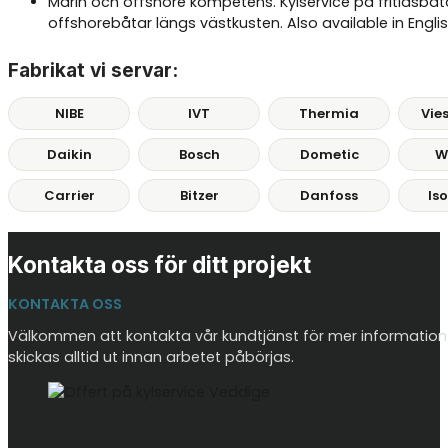
Marin och offshore kompetens. Kylservice på fritidsbåt
offshorebåtar längs västkusten. Also available in Englis
Fabrikat vi servar:
NIBE
IVT
Thermia
Vie
Daikin
Bosch
Dometic
W
Carrier
Bitzer
Danfoss
Is
Kontakta oss för ditt projekt
KONTAKTA OSS
Välkommen att kontakta vår kundtjänst för mer information 
skickas alltid ut innan arbetet påbörjas.