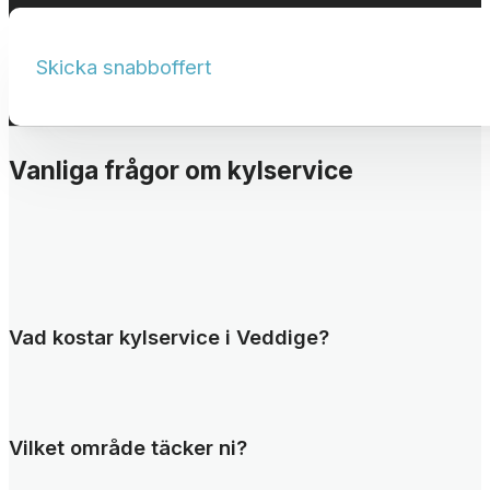
Skicka snabboffert
Vanliga frågor om kylservice
Vad kostar kylservice i Veddige?
Priset beror på typ av uppdrag. En planerad kylservice i Veddig
arbetet startar – se vår prisorientering ovan.
Vilket område täcker ni?