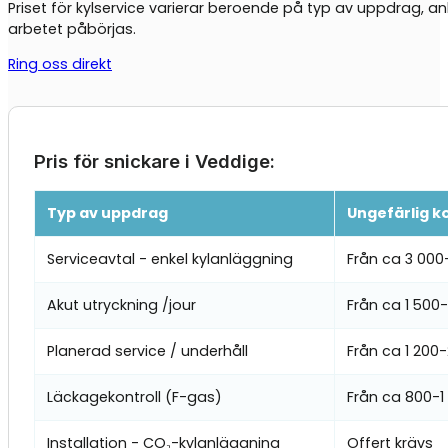
Priset för kylservice varierar beroende på typ av uppdrag, an
arbetet påbörjas.
Ring oss direkt
Pris för snickare i Veddige:
Typ av uppdrag
Ungefärlig k
Serviceavtal - enkel kylanläggning
Från ca 3 000
Akut utryckning /jour
Från ca 1 500
Planerad service / underhåll
Från ca 1 200
Läckagekontroll (F-gas)
Från ca 800-1 
Installation - CO₂-kylanläggning
Offert krävs