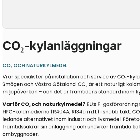
CO₂-kylanläggningar
CO₂ OCH NATURKYLMEDEL
Vi är specialister på installation och service av CO₂-kyl
Smögen
och Västra Götaland. CO₂ är ett naturligt kö
miljöpåverkan – och det är framtidens standard inom ky
Varför CO₂ och naturkylmedel?
EU:s F-gasförordning 
HFC-köldmedierna (R404A, R134a m.fl.) i snabb takt. CO₂
ledande alternativet inom industri och livsmedel. Föret
framtidssäkrar sin anläggning och undviker framtida k
ombyggnader.