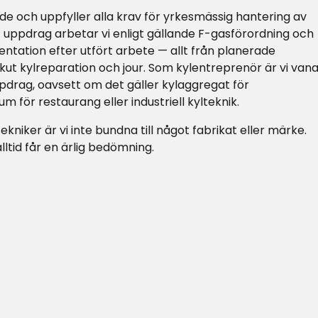
ade och uppfyller alla krav för yrkesmässig hantering av
 uppdrag arbetar vi enligt gällande F-gasförordning och
ntation efter utfört arbete — allt från planerade
 akut kylreparation och jour. Som kylentreprenör är vi van
pdrag, oavsett om det gäller kylaggregat för
um för restaurang eller industriell kylteknik.
niker är vi inte bundna till något fabrikat eller märke.
lltid får en ärlig bedömning.