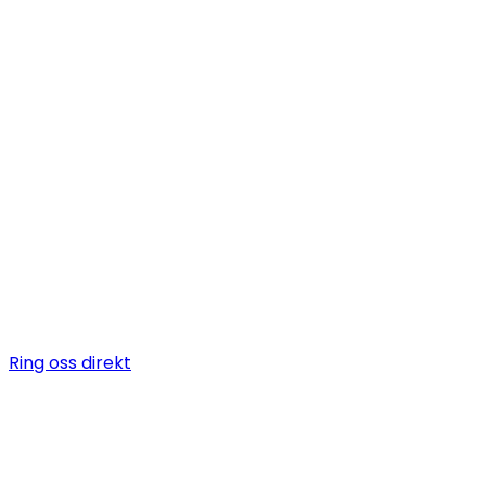
Behöver du anl
kyltekniker?
Certifierade kyltekniker för kylanläggningar, CO₂-syst
kylservice i
Smögen
. Vi installerar, servar och underhålle
kylanläggningar för butik, industri och fastighet.
Ring oss direkt