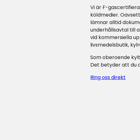
Vi är F-gascertifier
köldmedier. Oavsett
lämnar alltid dokume
underhållsavtal till
vid kommersiella up
livsmedelsbutik, kylr
Som oberoende kyltek
Det betyder att du a
Ring oss direkt