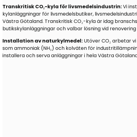
Transkritisk CO₂-kyla för livsmedelsindustrin:
Vi ins
kylanläggningar för livsmedelsbutiker, livsmedelsindustr
Västra Götaland. Transkritisk CO₂-kyla är idag bransch
butikskylanläggningar och valbar lösning vid renovering 
Installation av naturkylmedel:
Utöver CO₂ arbetar v
som ammoniak (NH₃) och kolväten för industritillämpning
installera och serva anläggningar i hela Västra Götaland