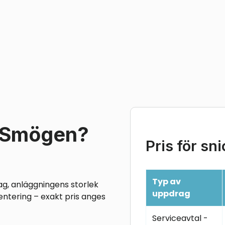
i Smögen?
Pris för sn
Typ av
ag, anläggningens storlek
uppdrag
entering – exakt pris anges
Serviceavtal -