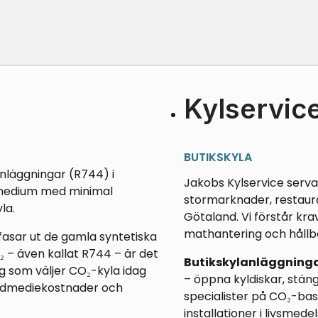
Kylservice
BUTIKSKYLA
anläggningar (R744) i
Jakobs Kylservice servar
ldmedium med minimal
stormarknader, restaur
la.
Götaland. Vi förstår kra
mathantering och hållb
fasar ut de gamla syntetiska
 – även kallat R744 – är det
Butikskylanläggninga
ag som väljer CO₂-kyla idag
– öppna kyldiskar, stän
öldmediekostnader och
specialister på CO₂-bas
installationer i livsmede