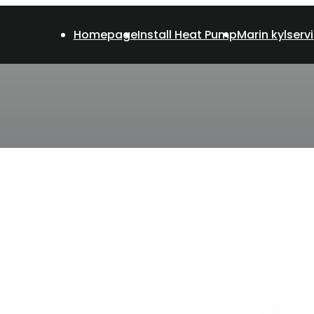
Homepage
Install Heat Pump
Marin kylserv