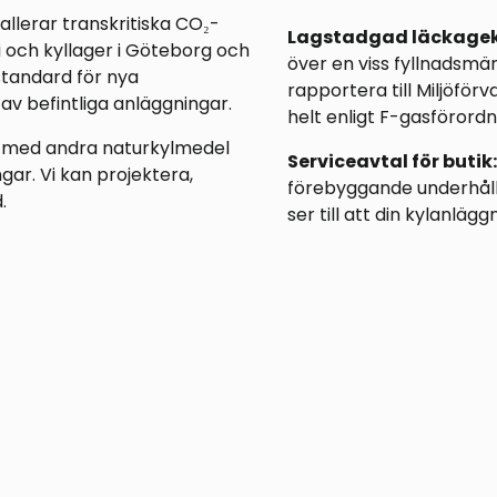
tallerar transkritiska CO₂-
Lagstadgad läckageko
i och kyllager i Göteborg och
över en viss fyllnadsmä
standard för nya
rapportera till Miljöför
av befintliga anläggningar.
helt enligt F-gasförordn
i med andra naturkylmedel
Serviceavtal för butik:
ar. Vi kan projektera,
förebyggande underhåll,
.
ser till att din kylanlä