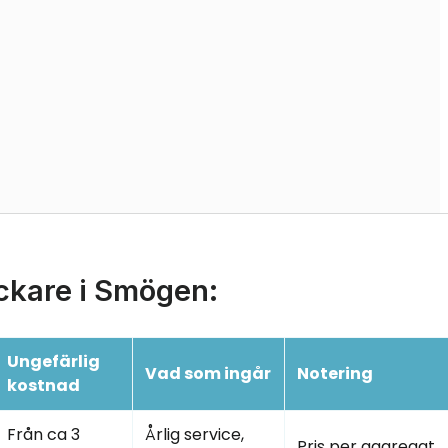
ickare i Smögen:
Ungefärlig
Vad som ingår
Notering
kostnad
Från ca 3
Årlig service,
Pris per aggregat,