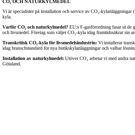
CO₂ OCH NATURKYLMEDEL
Vi är specialister på installation och service av CO₂-kylanläggningar 
kyla.
Varför CO₂ och naturkylmedel?
EU:s F-gasförordning fasar ut de g
och livsmedel. Företag som väljer CO₂-kyla idag framtidssäkrar sin
Transkritisk CO₂-kyla för livsmedelsindustrin:
Vi installerar tran
idag branschstandard för nya butikskylanläggningar och valbar lösning
Installation av naturkylmedel:
Utöver CO₂ arbetar vi med andra natu
Götaland.