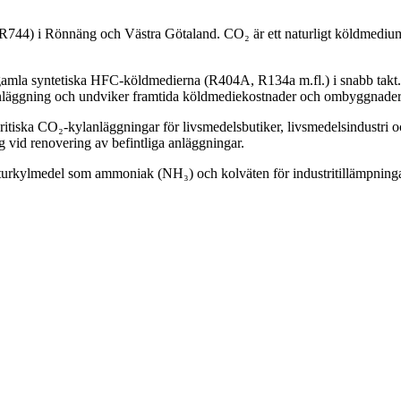
(R744) i
Rönnäng
och Västra Götaland. CO₂ är ett naturligt köldmediu
amla syntetiska HFC-köldmedierna (R404A, R134a m.fl.) i snabb takt. C
 anläggning och undviker framtida köldmediekostnader och ombyggnader
skritiska CO₂-kylanläggningar för livsmedelsbutiker, livsmedelsindustri
 vid renovering av befintliga anläggningar.
rkylmedel som ammoniak (NH₃) och kolväten för industritillämpningar. 