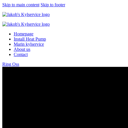
Skip to main content
Skip to footer
Homepage
Install Heat Pump
Marin kylservice
About us
Contact
Ring Oss