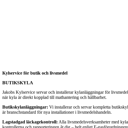
Kylservice för butik och livsmedel
BUTIKSKYLA
Jakobs Kylservice servar och installerar kylanläggningar för livsmede
när kyla är direkt kopplad till mathantering och hållbarhet.
Butikskylanläggningar:
Vi installerar och servar kompletta butiksky
är branschstandard för nya installationer i livsmedelshandeln.
Lagstadgad läckagekontroll:
Alla livsmedelsverksamheter med kylanl
kontrollerna och rapporteringen åt dig – helt enligt F-gasförordningen