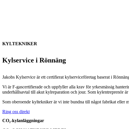
KYLTEKNIKER
Kylservice i Rönnäng
Jakobs Kylservice är ett certifierat kylserviceföretag baserat i
Rönnän
Vi är F-gascertifierade och uppfyller alla krav för yrkesmässig hanter
underhållsavtal till akut kylreparation och jour. Som kylentreprenör är
Som oberoende kyltekniker är vi inte bundna till något fabrikat eller m
Ring oss direkt
CO₂-kylanläggningar