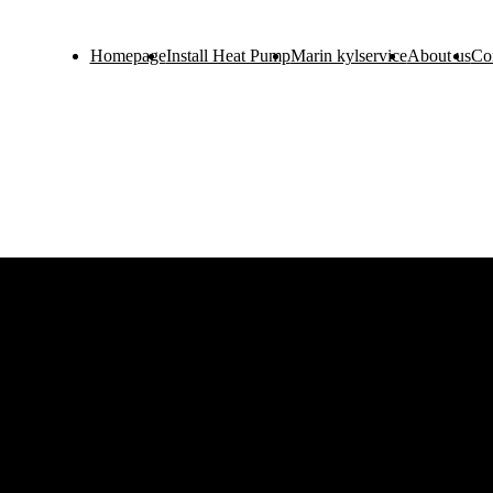
Homepage
Install Heat Pump
Marin kylservice
About us
Co