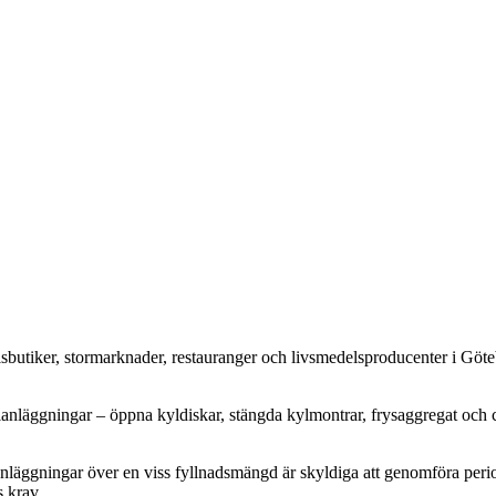
lsbutiker, stormarknader, restauranger och livsmedelsproducenter i Göte
lanläggningar – öppna kyldiskar, stängda kylmontrar, frysaggregat och c
äggningar över en viss fyllnadsmängd är skyldiga att genomföra periodi
s krav.