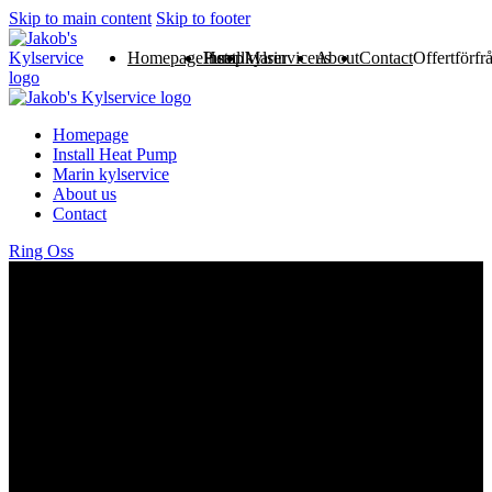
Skip to main content
Skip to footer
Homepage
Install Heat Pump
Marin kylservice
About us
Contact
Offertförfr
Homepage
Install Heat Pump
Marin kylservice
About us
Contact
Ring Oss