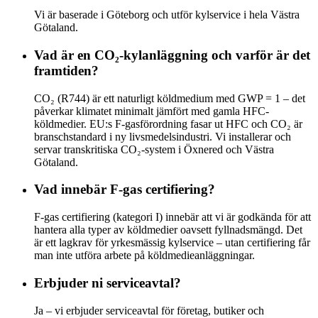
Vi är baserade i Göteborg och utför kylservice i hela Västra
Götaland.
Vad är en CO₂-kylanläggning och varför är det
framtiden?
CO₂ (R744) är ett naturligt köldmedium med GWP = 1 – det
påverkar klimatet minimalt jämfört med gamla HFC-
köldmedier. EU:s F-gasförordning fasar ut HFC och CO₂ är
branschstandard i ny livsmedelsindustri. Vi installerar och
servar transkritiska CO₂-system i Öxnered och Västra
Götaland.
Vad innebär F-gas certifiering?
F-gas certifiering (kategori I) innebär att vi är godkända för att
hantera alla typer av köldmedier oavsett fyllnadsmängd. Det
är ett lagkrav för yrkesmässig kylservice – utan certifiering får
man inte utföra arbete på köldmedieanläggningar.
Erbjuder ni serviceavtal?
Ja – vi erbjuder serviceavtal för företag, butiker och