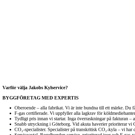
Varför välja Jakobs Kylservice?
BYGGFÖRETAG MED EXPERTIS
Oberoende – alla fabrikat. Vi är inte bundna till ett märke. Du 
F-gas certifierade. Vi uppfyller alla lagkrav för köldmediehanter
Tydligt pris innan vi startar. Inga överraskningar på fakturan – a
Snabb utryckning i Göteborg. Vid akuta haverier prioriterar vi G
CO₂-specialister. Specialister på transkritisk CO₂-kyla – vi ha
Serviceavtal. Regelbunden service, prioriterad jour och F-gas-rap