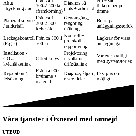
Från ca 1
Arbetstid
Akut
Diagnos på
500-2 500 kr
tillkommer per
utryckning /jour
plats + arbetstid
(framkörning)
timme
Från ca 1
Genomgång,
Planerad service
Beror på
200-2 500
rengöring,
/ underhåll
anläggningsstorlek
kr/besök
mätning
Kontroll +
Läckagekontroll
Från ca 800-1
Lagkrav för vissa
protokoll +
(F-gas)
500 kr
anläggningar
rapportering
Installation -
Projektering,
Varierar kraftigt
CO₂-
Offert krävs
installation,
med systemstorlek
kylanläggning
driftsättning
Från ca 900
Reparation /
Diagnos, åtgärd,
Fast pris om
kr/timme +
felsökning
reservdelar
möjligt
material
Våra tjänster i Öxnered med omnejd
UTBUD