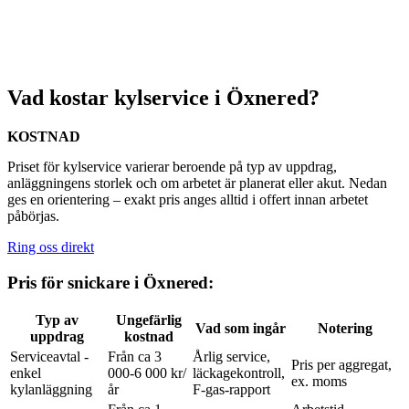
Vad kostar kylservice i Öxnered?
KOSTNAD
Priset för kylservice varierar beroende på typ av uppdrag,
anläggningens storlek och om arbetet är planerat eller akut. Nedan
ges en orientering – exakt pris anges alltid i offert innan arbetet
påbörjas.
Ring oss direkt
Pris för snickare i Öxnered:
Typ av
Ungefärlig
Vad som ingår
Notering
uppdrag
kostnad
Serviceavtal -
Från ca 3
Årlig service,
Pris per aggregat,
enkel
000-6 000 kr/
läckagekontroll,
ex. moms
kylanläggning
år
F-gas-rapport