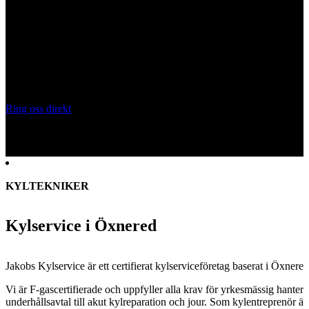
KYLSERVICE ÖXNERED
Behöver du anlita en kyltekniker?
Certifierade kyltekniker för kylanläggningar, CO₂-system och
kylservice i
Öxnered
. Vi installerar, servar och underhåller
kylanläggningar för butik, industri och fastighet.
Ring oss direkt
Skicka snabboffert
KYLTEKNIKER
Kylservice i Öxnered
Jakobs Kylservice är ett certifierat kylserviceföretag baserat i
Öxnered
Vi är F-gascertifierade och uppfyller alla krav för yrkesmässig hanter
underhållsavtal till akut kylreparation och jour. Som kylentreprenör är