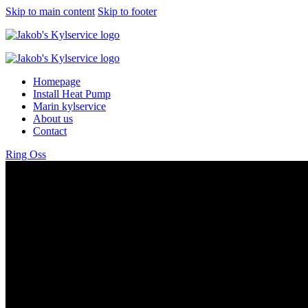
Skip to main content
Skip to footer
Homepage
Install Heat Pump
Marin kylservice
About us
Contact
Ring Oss