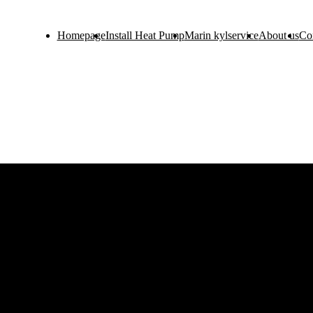
Homepage
Install Heat Pump
Marin kylservice
About us
Co