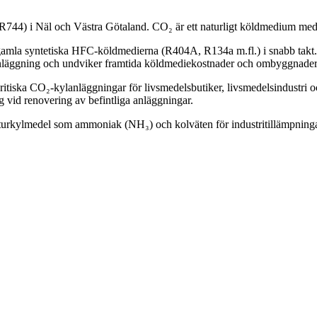
(R744) i
Näl
och Västra Götaland. CO₂ är ett naturligt köldmedium med
amla syntetiska HFC-köldmedierna (R404A, R134a m.fl.) i snabb takt. C
 anläggning och undviker framtida köldmediekostnader och ombyggnader
skritiska CO₂-kylanläggningar för livsmedelsbutiker, livsmedelsindustri
 vid renovering av befintliga anläggningar.
rkylmedel som ammoniak (NH₃) och kolväten för industritillämpningar. 