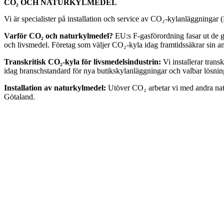
CO₂ OCH NATURKYLMEDEL
Vi är specialister på installation och service av CO₂-kylanläggningar 
Varför CO₂ och naturkylmedel?
EU:s F-gasförordning fasar ut de g
och livsmedel. Företag som väljer CO₂-kyla idag framtidssäkrar sin
Transkritisk CO₂-kyla för livsmedelsindustrin:
Vi installerar tran
idag branschstandard för nya butikskylanläggningar och valbar lösning
Installation av naturkylmedel:
Utöver CO₂ arbetar vi med andra natu
Götaland.