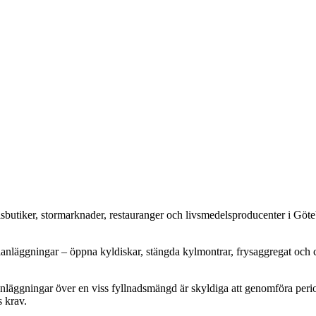
lsbutiker, stormarknader, restauranger och livsmedelsproducenter i Göte
lanläggningar – öppna kyldiskar, stängda kylmontrar, frysaggregat och c
äggningar över en viss fyllnadsmängd är skyldiga att genomföra periodi
s krav.