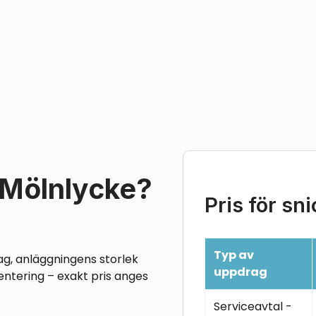
i Mölnlycke?
Pris för sn
Typ av
ag, anläggningens storlek
uppdrag
entering – exakt pris anges
Serviceavtal -