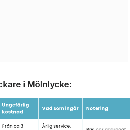
ickare i Mölnlycke:
Ungefärlig
Vad som ingår
Notering
kostnad
Från ca 3
Årlig service,
Pris per aggregat,