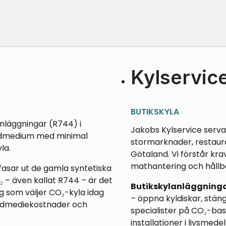
Kylservice
BUTIKSKYLA
anläggningar (R744) i
Jakobs Kylservice servar
köldmedium med minimal
stormarknader, restaur
la.
Götaland. Vi förstår kra
mathantering och hållb
fasar ut de gamla syntetiska
 – även kallat R744 – är det
Butikskylanläggninga
ag som väljer CO₂-kyla idag
– öppna kyldiskar, stän
öldmediekostnader och
specialister på CO₂-bas
installationer i livsmede