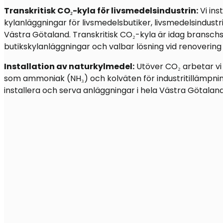
Transkritisk CO₂-kyla för livsmedelsindustrin:
Vi ins
kylanläggningar för livsmedelsbutiker, livsmedelsindustr
Västra Götaland. Transkritisk CO₂-kyla är idag bransch
butikskylanläggningar och valbar lösning vid renovering 
Installation av naturkylmedel:
Utöver CO₂ arbetar v
som ammoniak (NH₃) och kolväten för industritillämpning
installera och serva anläggningar i hela Västra Götaland