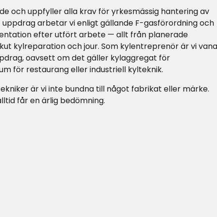
ade och uppfyller alla krav för yrkesmässig hantering av
 uppdrag arbetar vi enligt gällande F-gasförordning och
ntation efter utfört arbete — allt från planerade
 akut kylreparation och jour. Som kylentreprenör är vi van
pdrag, oavsett om det gäller kylaggregat för
um för restaurang eller industriell kylteknik.
niker är vi inte bundna till något fabrikat eller märke.
lltid får en ärlig bedömning.