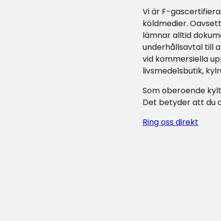
Vi är F-gascertifier
köldmedier. Oavsett
lämnar alltid dokume
underhållsavtal till
vid kommersiella up
livsmedelsbutik, kylr
Som oberoende kyltek
Det betyder att du a
Ring oss direkt