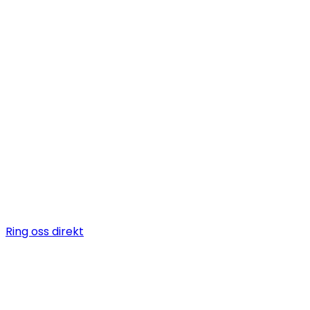
Behöver du anl
kyltekniker?
Certifierade kyltekniker för kylanläggningar, CO₂-syst
kylservice i
Mölnlycke
. Vi installerar, servar och underhå
kylanläggningar för butik, industri och fastighet.
Ring oss direkt