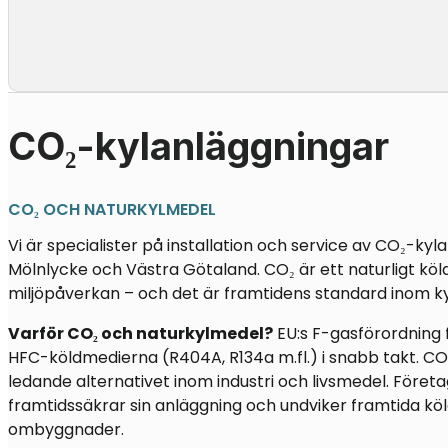
CO₂-kylanläggningar
CO₂ OCH NATURKYLMEDEL
Vi är specialister på installation och service av CO₂-kyl
Mölnlycke
och Västra Götaland. CO₂ är ett naturligt 
miljöpåverkan – och det är framtidens standard inom ky
Varför CO₂ och naturkylmedel?
EU:s F-gasförordning 
HFC-köldmedierna (R404A, R134a m.fl.) i snabb takt. CO₂
ledande alternativet inom industri och livsmedel. Föret
framtidssäkrar sin anläggning och undviker framtida k
ombyggnader.