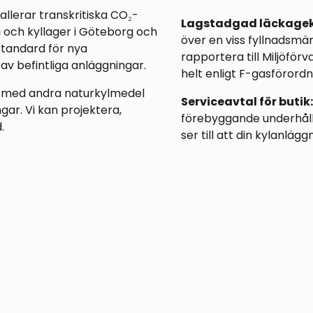
tallerar transkritiska CO₂-
Lagstadgad läckageko
i och kyllager i Göteborg och
över en viss fyllnadsmä
standard för nya
rapportera till Miljöför
av befintliga anläggningar.
helt enligt F-gasförordn
i med andra naturkylmedel
Serviceavtal för butik:
ar. Vi kan projektera,
förebyggande underhåll,
.
ser till att din kylanlä