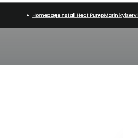
Homepage
Install Heat Pump
Marin kylserv