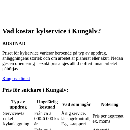
Vad kostar kylservice i Kungälv?
KOSTNAD
Priset för kylservice varierar beroende på typ av uppdrag,
anläggningens storlek och om arbetet är planerat eller akut. Nedan
ges en orientering – exakt pris anges alltid i offert innan arbetet
påbörjas.
Ring oss direkt
Pris för snickare i Kungälv:
Typ av
Ungefärlig
Vad som ingår
Notering
uppdrag
kostnad
Serviceavtal -
Från ca 3
Årlig service,
Pris per aggregat,
enkel
000-6 000 kr/
läckagekontroll,
ex. moms
kylanläggning
år
F-gas-rapport