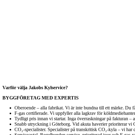
Varför välja Jakobs Kylservice?
BYGGFÖRETAG MED EXPERTIS
Oberoende – alla fabrikat. Vi är inte bundna till ett märke. Du 
F-gas certifierade. Vi uppfyller alla lagkrav för köldmediehanter
Tydligt pris innan vi startar. Inga överraskningar på fakturan – a
Snabb utryckning i Göteborg. Vid akuta haverier prioriterar vi G
CO₂-specialister. Specialister på transkritisk CO₂-kyla – vi ha
Serviceavtal. Regelbunden service, prioriterad jour och F-gas-rap