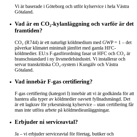
Vi är baserade i Göteborg och utför kylservice i hela Västra
Götaland.
Vad är en CO₂-kylanläggning och varför är det
framtiden?
CO₂ (R744) är ett naturligt köldmedium med GWP = 1 – det
påverkar klimatet minimalt jämfört med gamla HFC-
köldmedier. EU:s F-gasförordning fasar ut HFC och CO₂ är
branschstandard i ny livsmedelsindustri. Vi installerar och
servar transkritiska CO₂-system i Kungälv och Västra
Götaland.
Vad innebär F-gas certifiering?
F-gas certifiering (kategori I) innebär att vi är godkända för att
hantera alla typer av köldmedier oavsett fyllnadsmängd. Det
är ett lagkrav för yrkesmässig kylservice – utan certifiering får
man inte utföra arbete på köldmedieanläggningar.
Erbjuder ni serviceavtal?
Ja – vi erbjuder serviceavtal för företag, butiker och