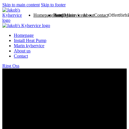
Skip to main content
Skip to footer
Homepage
Install Heat Pump
Marin kylservice
About us
Contact
Offertförfr
Homepage
Install Heat Pump
Marin kylservice
About us
Contact
Ring Oss