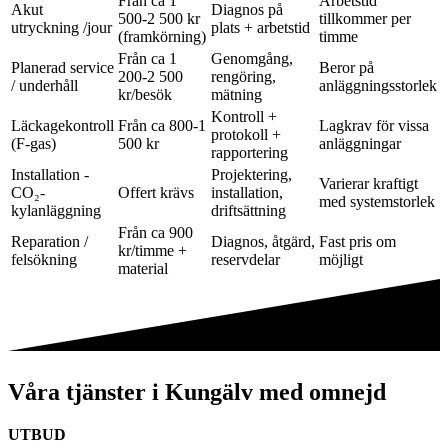
Från ca 1
Arbetstid
Akut
Diagnos på
500-2 500 kr
tillkommer per
utryckning /jour
plats + arbetstid
(framkörning)
timme
Från ca 1
Genomgång,
Planerad service
Beror på
200-2 500
rengöring,
/ underhåll
anläggningsstorlek
kr/besök
mätning
Kontroll +
Läckagekontroll
Från ca 800-1
Lagkrav för vissa
protokoll +
(F-gas)
500 kr
anläggningar
rapportering
Installation -
Projektering,
Varierar kraftigt
CO₂-
Offert krävs
installation,
med systemstorlek
kylanläggning
driftsättning
Från ca 900
Reparation /
Diagnos, åtgärd,
Fast pris om
kr/timme +
felsökning
reservdelar
möjligt
material
Våra tjänster i Kungälv med omnejd
UTBUD