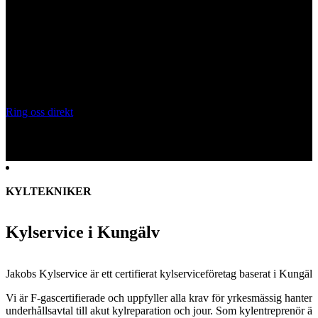
KYLSERVICE KUNGÄLV
Behöver du anlita en kyltekniker?
Certifierade kyltekniker för kylanläggningar, CO₂-system och
kylservice i
Kungälv
. Vi installerar, servar och underhåller
kylanläggningar för butik, industri och fastighet.
Ring oss direkt
Skicka snabboffert
KYLTEKNIKER
Kylservice i Kungälv
Jakobs Kylservice är ett certifierat kylserviceföretag baserat i
Kungälv
Vi är F-gascertifierade och uppfyller alla krav för yrkesmässig hanter
underhållsavtal till akut kylreparation och jour. Som kylentreprenör är