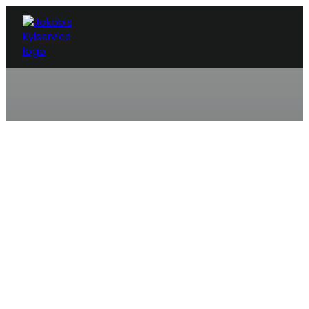
KYLSERVICE DONSÖ
Behöver du anlita en kyltekn