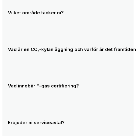
Priset beror på typ av uppdrag. En planerad kylservice i Don
arbetet startar – se vår prisorientering ovan.
Vilket område täcker ni?
Vi är baserade i Göteborg och utför kylservice i hela Väst
Vad är en CO₂-kylanläggning och varför är det framtide
CO₂ (R744) är ett naturligt köldmedium med GWP = 1 – de
branschstandard i ny livsmedelsindustri. Vi installerar oc
Vad innebär F-gas certifiering?
F-gas certifiering (kategori I) innebär att vi är godkända
certifiering får man inte utföra arbete på köldmedieanläg
Erbjuder ni serviceavtal?