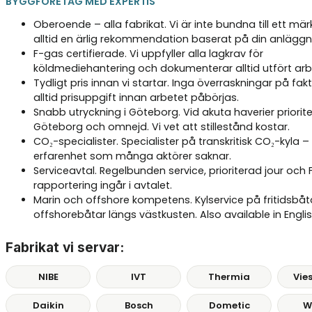
BYGGFÖRETAG MED EXPERTIS
Oberoende – alla fabrikat. Vi är inte bundna till ett mär
alltid en ärlig rekommendation baserat på din anläggn
F-gas certifierade. Vi uppfyller alla lagkrav för
köldmediehantering och dokumenterar alltid utfört arb
Tydligt pris innan vi startar. Inga överraskningar på fak
alltid prisuppgift innan arbetet påbörjas.
Snabb utryckning i Göteborg. Vid akuta haverier priorite
Göteborg och omnejd. Vi vet att stillestånd kostar.
CO₂-specialister. Specialister på transkritisk CO₂-kyla –
erfarenhet som många aktörer saknar.
Serviceavtal. Regelbunden service, prioriterad jour och
rapportering ingår i avtalet.
Marin och offshore kompetens. Kylservice på fritidsbåt
offshorebåtar längs västkusten. Also available in Englis
Fabrikat vi servar:
NIBE
IVT
Thermia
Vie
Daikin
Bosch
Dometic
W