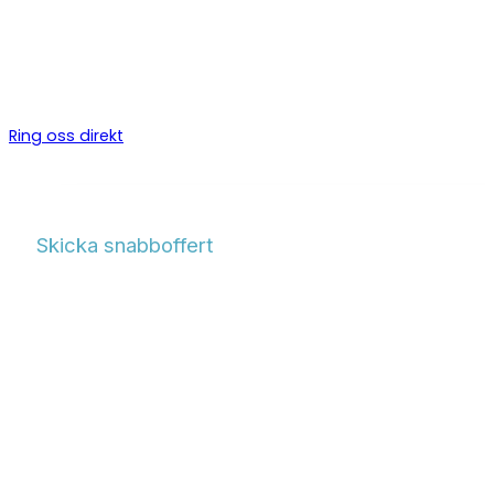
Certifierade kyltekniker för kylanläggningar, CO₂-system och 
i
Donsö
. Vi installerar, servar och underhåller kylanläggningar 
industri och fastighet.
Ring oss direkt
Skicka snabboffert