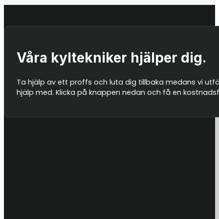
Ja – vi erbjuder serviceavtal för företag, butiker och fas
diskutera vad som passar din anläggning.
Våra kyltekniker hjälper dig.
Ta hjälp av ett proffs och luta dig tillbaka medans vi utf
hjälp med. Klicka på knappen nedan och få en kostnadsfri