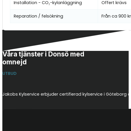
Installation - CO₂-kylanläggning
Offert krävs
Reparation / felsökning
Från ca 900 k
Våra tjänster i Donsö med
omnejd
UTBUD
Jakobs Kylservice erbjuder certifierad kylservice i Götebor