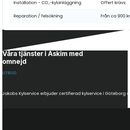
Installation - CO₂-kylanläggning
Offert krävs
Reparation / felsökning
Från ca 900 k
Våra tjänster i Askim med
omnejd
UTBUD
Jakobs Kylservice erbjuder certifierad kylservice i Götebor