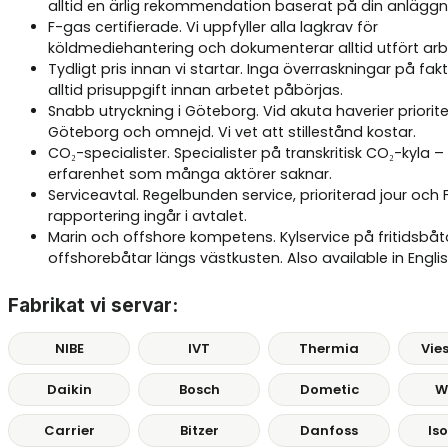
alltid en ärlig rekommendation baserat på din anläggn
F-gas certifierade. Vi uppfyller alla lagkrav för
köldmediehantering och dokumenterar alltid utfört arb
Tydligt pris innan vi startar. Inga överraskningar på fak
alltid prisuppgift innan arbetet påbörjas.
Snabb utryckning i Göteborg. Vid akuta haverier priorite
Göteborg och omnejd. Vi vet att stillestånd kostar.
CO₂-specialister. Specialister på transkritisk CO₂-kyla –
erfarenhet som många aktörer saknar.
Serviceavtal. Regelbunden service, prioriterad jour och
rapportering ingår i avtalet.
Marin och offshore kompetens. Kylservice på fritidsbåt
offshorebåtar längs västkusten. Also available in Englis
Fabrikat vi servar:
NIBE
IVT
Thermia
Vie
Daikin
Bosch
Dometic
W
Carrier
Bitzer
Danfoss
Is