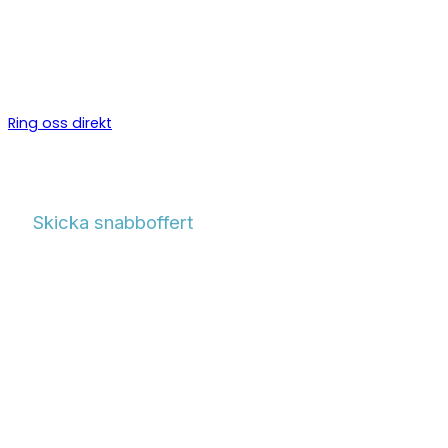
Certifierade kyltekniker för kylanläggningar, CO₂-system och 
i
Askim
. Vi installerar, servar och underhåller kylanläggningar 
industri och fastighet.
Ring oss direkt
Skicka snabboffert