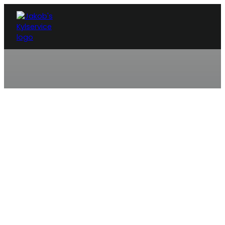
KYLSERVICE ASKIM
Behöver du anlita en kyltekn